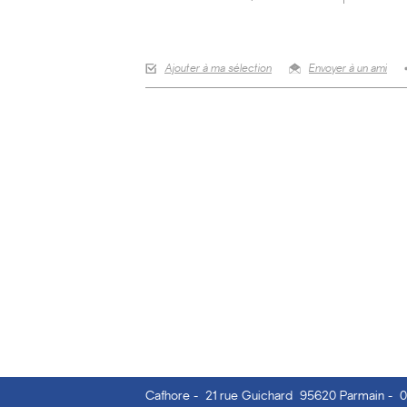
Ajouter à ma sélection
Envoyer à un ami
Cafhore
-
21 rue Guichard 95620 Parmain
-
0