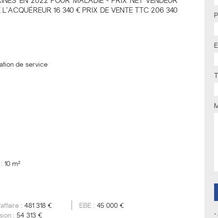
INES EN 2022 POUR MALADIE - PRIX NET VENDEUR
L’ACQUÉREUR 16 340 € PRIX DE VENTE TTC 206 340
E
ation de service
T
 :
10 m²
'affaire :
481 318 €
EBE :
45 000 €
ion :
54 313 €
*