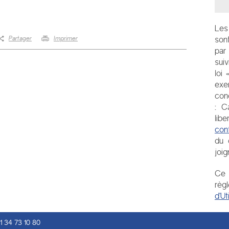
Les 
Partager
Imprimer
son
par
sui
loi
exe
conc
:
C
libe
con
du 
joig
Ce 
règ
d'Ut
1 34 73 10 80