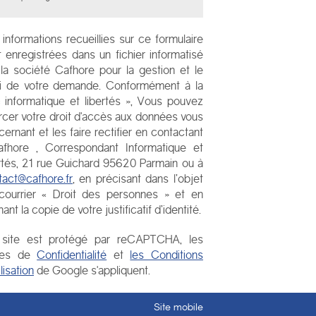
informations recueillies sur ce formulaire
t enregistrées dans un fichier informatisé
 la société
Cafhore
pour la gestion et le
vi de votre demande. Conformément à la
 « informatique et libertés », Vous pouvez
rcer votre droit d'accès aux données vous
ernant et les faire rectifier en contactant
afhore
, Correspondant Informatique et
rtés,
21 rue Guichard 95620 Parmain
ou à
tact@cafhore.fr
, en précisant dans l’objet
courrier « Droit des personnes » et en
nant la copie de votre justificatif d’identité.
site est protégé par reCAPTCHA, les
les de
Confidentialité
et
les Conditions
ilisation
de Google s'appliquent.
Site mobile