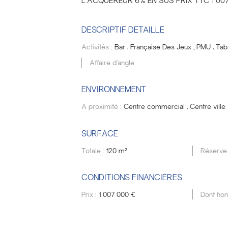
L’ACQUÉREUR 6% EN SUS PRIX TTC 1 007
DESCRIPTIF DETAILLÉ
Activités :
Bar
Française Des Jeux
,
PMU
Tab
,
,
Affaire d'angle
ENVIRONNEMENT
A proximité :
Centre commercial
Centre ville
,
SURFACE
Totale :
120 m²
Réserve
CONDITIONS FINANCIÈRES
Prix :
1 007 000 €
Dont hon