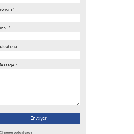
Prénom
*
mail
*
éléphone
Message
*
 Champs obligatoires