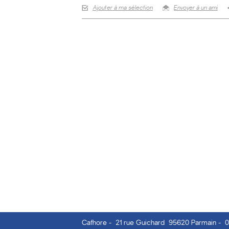
Ajouter à ma sélection
Envoyer à un ami
Cafhore
-
21 rue Guichard 95620 Parmain
-
0