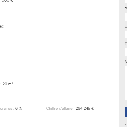
 000 €
ac
E
T
 :
20 m²
oraires :
6 %
Chiffre d'affaire :
294 245 €
*