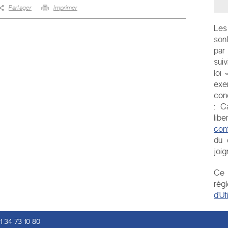
Partager
Imprimer
Les 
son
par
sui
loi
exe
conc
:
C
libe
con
du 
joig
Ce 
règ
d'Ut
1 34 73 10 80