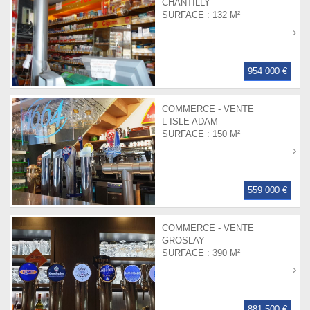
CHANTILLY
SURFACE :
132 M²
954 000 €
COMMERCE - VENTE
L ISLE ADAM
SURFACE :
150 M²
559 000 €
COMMERCE - VENTE
GROSLAY
SURFACE :
390 M²
881 500 €