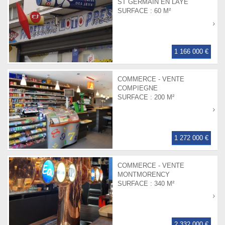
ST GERMAIN EN LAYE
SURFACE :
60 M²
1 166 000 €
COMMERCE - VENTE
COMPIEGNE
SURFACE :
200 M²
1 272 000 €
COMMERCE - VENTE
MONTMORENCY
SURFACE :
340 M²
2 332 000 €