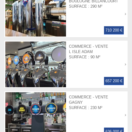
BOULOGNE BILLANCOURT
SURFACE :
290 M²
710 200 €
COMMERCE - VENTE
L ISLE ADAM
SURFACE :
90 M²
657 200 €
COMMERCE - VENTE
GAGNY
SURFACE :
230 M²
636 000 €