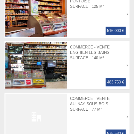
PONTOISE
SURFACE :
125 M²
516 000 €
COMMERCE - VENTE
ENGHIEN LES BAINS
SURFACE :
140 M²
483 750 €
COMMERCE - VENTE
AULNAY SOUS BOIS
SURFACE :
77 M²
575 580 €